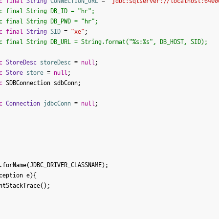
c
final
String
CONNECTION_URL
=
"jdbc:sqlserver://localhost:6400
tic final String DB_ID = "hr";
tic final String DB_PWD = "hr";
c
final
String
SID
=
"xe"
atic final String DB_URL = String.format("%s:%s", DB_HOST, SID);
c
StoreDesc
storeDesc
=
null
;

c
Store
store
=
null
;

c
 SDBConnection sdbConn;

c
Connection
jdbcConn
=
null
;

ception e){
