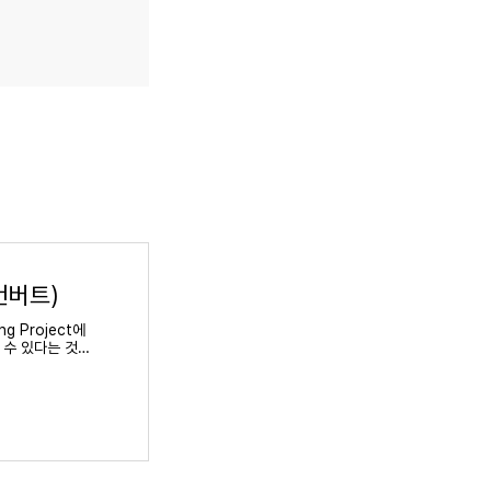
(컨버트)
ng Project에
 수 있다는 것을
사..