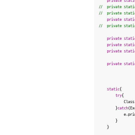
private
stati
//	private sta
//	private sta
private
stati
//	private st
private
stati
private
stati
private
stati
private
stati
static
{

try
{

			Class.forName(JDBC_DRIVER_CLASSNAME);	

		}
catch
(Ex
			e.printStackTrace();

		}

	}
