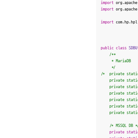
import
import
 org.apache
import
 com.hp.hpl
public
class
SDBU
/**

	 * MariaDB

	 */
/*	private static final long serialVersionUID = 8802308515054175253L;

	private static final String JDBC_DRIVER_CLASSNAME = "org.mariadb.jdbc.Driver";

	private static final String DB_HOST = "jdbc:mariadb://localhost:3306";

	private static final String DB_ID = "root";

	private static final String DB_PWD = "123qwe";

	private static final String DB_NAME = "testrioplestore";

	private stat
/* MSSQL DB *
private
stati