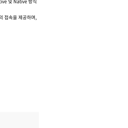
ive
및
Native
방식
의 접속을 제공하며
,