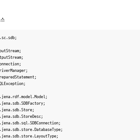
소스
.sc.sdb;

QLException;
