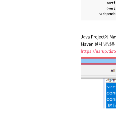
			<artifactId>jena-sdb</artifactId>

			<ver
Java Project에
Maven 설치 방법은
https://narup.tis