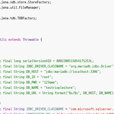
.jena.util.FileManager;

.jena.tdb.TDBFactory;

tils
extends
Throwable
 {

ic final String DB_URL = String.format("%s/%s", DB_HOST, DB_NAME)
/
c
final
String
JDBC_DRIVER_CLASSNAME
=
"com.microsoft.sqlserver.