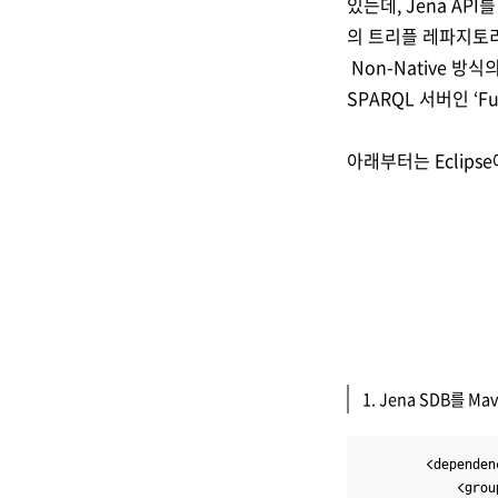
있는데
, Jena API
를
의 트리플 레파지토
Non-Native
방식의
SPARQL
서버인
‘Fu
아래부터는 Eclips
1. Jena SDB를 M
		<dependency>

			<groupId>org.apache.jena</groupId>
