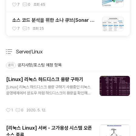
7
0
조회
45
소스 코드 분석을 위한 소나 큐브(Sonar Qu
be) 사용법
7
1
조회
25
Server/Linux
분류 전체보기
주요 글 목록
공지사항/포스팅 예정 항목
공지
[Linux] 리눅스 하드디스크 용량 구하기
글 내용
[Linux] 리눅스 하드디스크 용량 구하기 사용중인 리눅스
운영체제에서 윈도우 처럼 하드디스크의 용량을 확인해야
할 때가 있습니다. 터미널의 명령어를 입력하는 것으로 간
단하게 확인할 수 있습니다. 1. 명령어 입력 df 또는 df -P
작성시간
1
0
2020. 5. 12.
터미널에 명령어를 입력하게 되면 위와 같이 사용중인 파
일 목록에 대한 용량을 확인할 수 있습니다. df - P | grep
-v ^Filesystem | awk '{sum += $2} END { print su
[리눅스 Linux] 서버 - 고가용성 시스템 오픈
m/1024/1024 " GB" }' // 총 하드디스크 용량 df - P | g
소스 종류
rep -v ^Filesystem | awk '{sum += $3} END { pri