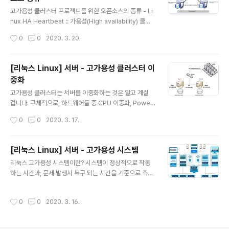
글 내용
nt sum/1024/1024 " GB" }' // 사용중인 하드디스크 용
고가용성 클러스터 프로젝트를 위한 오픈소스의 종류 - Li
량 df - P | grep..
nux HA Heartbeat :: 가용성(High availability) 클러
스터 시스템 구축을 위한 인프라를 제작 - DRBD(Distrib
작성시간
0
0
2020. 3. 20.
uted Replicated Block Device) - 고가용성 클러스터
를 구축하기 위해 디자인된 블럭 디바이스입니다. 이 방식
은 Network Raid-1로 동작을 하고, Raid-1의 일반적인
[리눅스 Linux] 서버 - 고가용성 클러스터 이
구성은 실시간으로 데이터를 백업하는 미러링으로 구성되
중화
어 있지만, 고가용성 클러스터에서는 Network를 통한 미
글 내용
러링을 구성합니다. - Linux Virtual Server (LVS) :: 한
고가용성 클러스터는 서버를 이중화하는 것은 알고 계실
대의 서버로 증가하는 인터넷 사용자를 처리하기가 힘들어
겁니다. 구체적으로, 하드웨어들 중 CPU 이중화, Power
지면서, 고가용성 서버를 구축하기 위해 리눅스 머신을 로
Supply, Disk RAID구성(mirror), 스위치 장애 대비를
작성시간
0
0
2020. 3. 17.
드 밸런싱 ..
위해 Bonding 등의 하드웨어 이중화를 시킵니다. 이때,
고가용성 클러스트를 구성할때 Active-Standby라는 구
성도를 사용합니다. 1. Active 노드에서 서비스를 수행하
[리눅스 Linux] 서버 - 고가용성 시스템
다가 시스템 에러가 발생할 경우 서비스를 넘겨받아 수행
글 내용
리눅스 고가용성 시스템이란? 시스템이 정상적으로 작동
합니다. 2. 서비스 노드는 가상 IP에 의해 서비스를 수행합
하는 시간과, 문제 발생시 복구 되는 시간을 기준으로 측정
니다. 3. 서비스 노드만 Storage에 mount하도록 해서 d
한 수치를 가용성의 레벨로 설정한다. 99.999%의 가용성
ata의 무결성 및 안정적인 FailOver를 보장합니다. 4. Fa
수치가 나왔을때 위 시스템을 고가용성 시스템이라 칭함.
ilOver시나리오에서 그 장애 노드가 FailOver후, 저장장
작성시간
0
0
2020. 3. 16.
고가용성을 보장하기 위해선, 서비스 서버에 문제가 발생
치에 접근할 수 없도록 합니다..
했을 때 해결 방안이 필요하다. Fail Over :: 서비스의 접속
포인트(Access Point)를 정상 작동중인 시스템으로 자