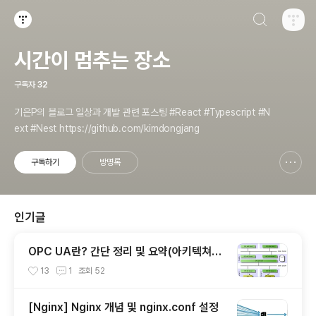
검색하기
티스토리
시간이 멈추는 장소
구독자
32
기은P의 블로그 일상과 개발 관련 포스팅 #React #Typescript #N
ext #Nest https://github.com/kimdongjang
구독하기
방명록
신고하기 레이어
열기
인기글
OPC UA란? 간단 정리 및 요약(아키텍쳐의
이해, Classic OPC와의 차이)
13
1
조회
52
[Nginx] Nginx 개념 및 nginx.conf 설정